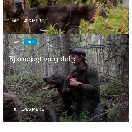
LÆS MERE
JAGT
FILM
Bjørnejagt 2023 del 3
LÆS MERE