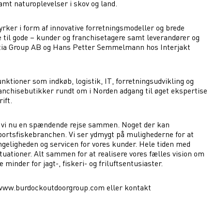
samt naturoplevelser i skov og land.
tyrker i form af innovative forretningsmodeller og brede
e til gode – kunder og franchisetagere samt leverandører og
ktia Group AB og Hans Petter Semmelmann hos Interjakt
unktioner som indkøb, logistik, IT, forretningsudvikling og
ranchisebutikker rundt om i Norden adgang til øget ekspertise
ift.
 vi nu en spændende rejse sammen. Noget der kan
portsfiskebranchen. Vi ser ydmygt på mulighederne for at
ngeligheden og servicen for vores kunder. Hele tiden med
ituationer. Alt sammen for at realisere vores fælles vision om
 minder for jagt-, fiskeri- og friluftsentusiaster.
www.burdockoutdoorgroup.com
eller kontakt