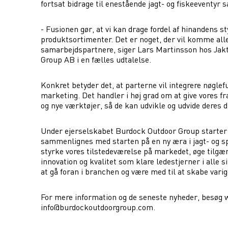
fortsat bidrage til enestående jagt- og fiskeeventyr 
- Fusionen gør, at vi kan drage fordel af hinandens s
produktsortimenter. Det er noget, der vil komme all
samarbejdspartnere, siger Lars Martinsson hos Ja
Group AB i en fælles udtalelse.
Konkret betyder det, at parterne vil integrere nøglef
marketing. Det handler i høj grad om at give vores f
og nye værktøjer, så de kan udvikle og udvide deres dr
Under ejerselskabet Burdock Outdoor Group starter
sammenlignes med starten på en ny æra i jagt- og s
styrke vores tilstedeværelse på markedet, øge tilgæ
innovation og kvalitet som klare ledestjerner i alle s
at gå foran i branchen og være med til at skabe varige
For mere information og de seneste nyheder, besøg
info@burdockoutdoorgroup.com
.