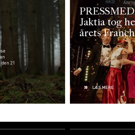
PRESSMED
Jaktia tog h
årets Franch
ise
lan
 den 21
LÆS MERE