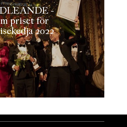
DLEANDE -
em priset för
isekedja 2022