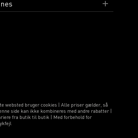
ines
lle brandidentitet er meget tydelig. For at du som
 forudsætninger for at kommunikere korrekt og
ias Brand Guidelines
HER
tte websted bruger cookies | Alle priser gælder, så
denne side kan ikke kombineres med andre rabatter |
iere fra butik til butik | Med forbehold for
ykfejl