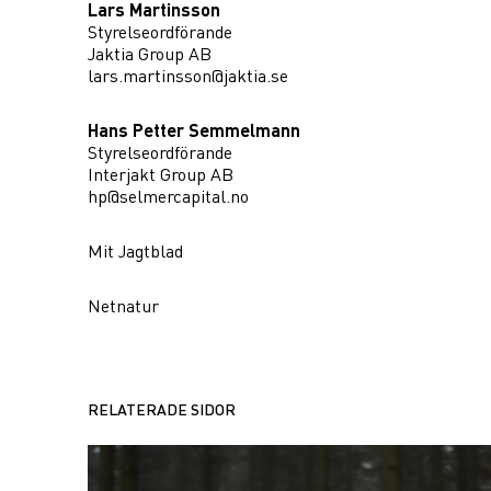
Lars Martinsson
Styrelseordförande
Jaktia Group AB
lars.martinsson@jaktia.se
Hans Petter Semmelmann
Styrelseordförande
Interjakt Group AB
hp@selmercapital.no
Mit Jagtblad
Netnatur
RELATERADE SIDOR